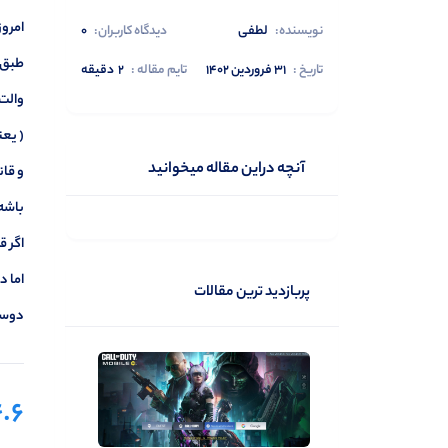
امرو
نویسنده:
لطفی
دیدگاه کاربران:
0
طبق ق
تاریخ :
۳۱ فروردین ۱۴۰۲
تایم مقاله :
2
دقیقه
( یعنی اگر شما 
آنچه دراین مقاله میخوانید
باشه
اگر ق
اما د
پربازدید ترین مقالات
دوستان من تو
.6