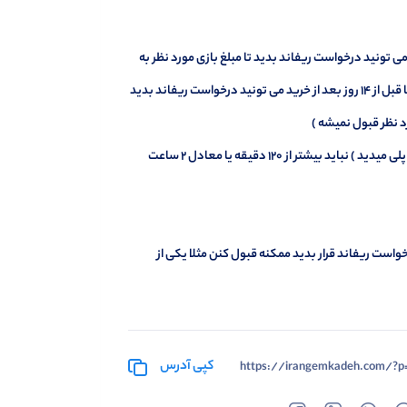
 تونید درخواست ریفاند بدید تا مبلغ بازی مورد نظر به
والت اکانتتتون اضافه بشه اما خوب یک سری شرایط داره اولیش اینه که برای بازی موردنظر تا قبل از 14 روز بعد از خرید می تونید درخواست ریفاند بدید
و قانون دوم اینه که تایم پلی بازی مورد نظر ( مقدار زمانی که بازی رو باز کردید و دارید اونو پلی میدید ) نباید بیشتر از 120 دقیقه یا معادل 2 ساعت
است ریفاند قرار بدید ممکنه قبول کنن مثلا یکی از
کپی آدرس
https://irangemkadeh.com/?p