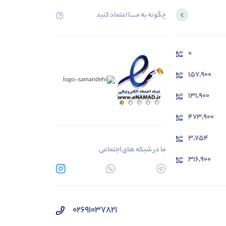
چگونه به مــــــا اعتماد کنید
0
157,900
131,900
473,900
3,754
ما در شبکه های اجتماعی
316,900
02691037821