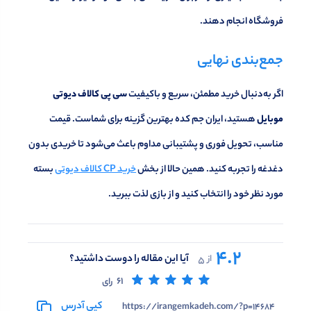
فروشگاه انجام دهند.
جمع‌بندی نهایی
اگر به‌دنبال خرید مطمئن، سریع و باکیفیت
سی‌ پی کالاف دیوتی
موبایل
هستید، ایران جم کده بهترین گزینه برای شماست. قیمت
مناسب، تحویل فوری و پشتیبانی مداوم باعث می‌شود تا خریدی بدون
دغدغه را تجربه کنید. همین حالا از بخش
خرید CP کالاف دیوتی
بسته
مورد نظر خود را انتخاب کنید و از بازی لذت ببرید.
4.2
آیا این مقاله را دوست داشتید؟
از
5
61
رای
کپی آدرس
https://irangemkadeh.com/?p=14684