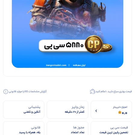
قیمت بهتری سراغ دارید ، اعلام کنید
گزارش مشخصات کالا یا موارد قانونی
زمان واریز
پشتیبانی
امتیاز 0 خریدار
0.0
کمتر از 20 دقیقه
آنلاین و تلفنی
قیمت سی پی
مجوز ها
قانونی
تضمین پایین ترین قیمت
نماد اعتماد
بله، همراه با رسید