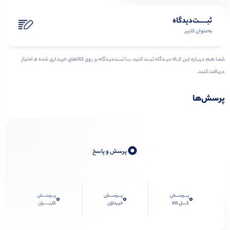
ثبـــــت‌دیدگاه
به‌عنوان کاربر
شمـا هـم دربـاره ایـن کــالا دیــدگاه ثبــت کنید، بــا ثبــت‌دیـدگاه بر روی کالاهای خریداری شده ۵ امتیاز
دریافت کنید.
پرسش‌ها
0
پرسش و پاسخ
پـــرســـش
پـــرســـش
پـــرســـش
0
0
0
کــــل کالا
خریداران
کاربـــــران