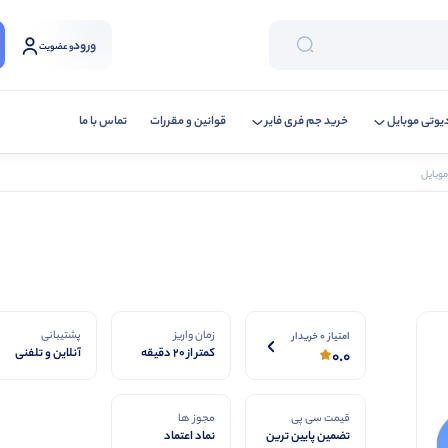
ورود
و عضویت
یوتی موبایل
خرید جم فری فایر
قوانین و مقررات
تماس با ما
زمان واریز
پشتیبانی
امتیاز 0 خریدار
کمتر از 20 دقیقه
آنلاین و تلفنی
0.0
قیمت سی پی
مجوز ها
تضمین پایین ترین
نماد اعتماد