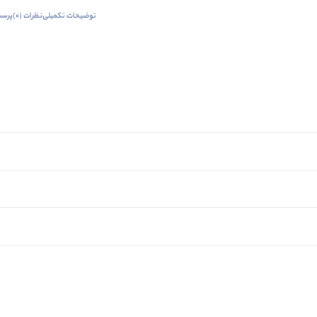
توضیحات تکمیلی
نظرات (0)
پرسش