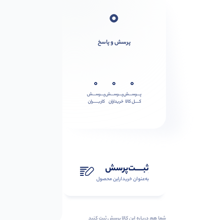
0
پرسش و پاسخ
0
0
0
پـــرســـش
پـــرســـش
پـــرســـش
کــــل کالا
خریداران
کاربـــــران
ثبـــــت‌پرسش
به‌عنوان ‌خریدار‌این‌ محصول
شما هم درباره این کالا پرسش ثبت کنید