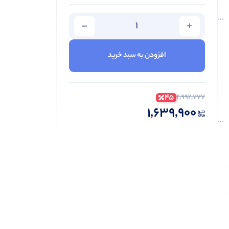
افزودن به سبد خرید
45
2,992,777
1,639,900