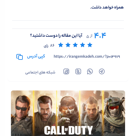
همراه خواهد داشت.
4.4
آیا این مقاله را دوست داشتید؟
از
5
86
رای
کپی آدرس
https://irangemkadeh.com/?p=14979
شبکه های اجتماعی