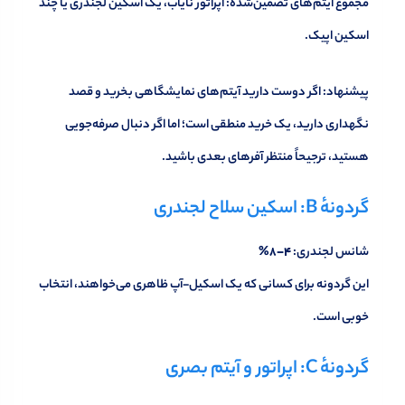
مجموع آیتم‌های تضمین‌شده: اپراتور نایاب، یک اسکین لجندری یا چند
اسکین اپیک.
پیشنهاد: اگر دوست دارید آیتم‌های نمایشگاهی بخرید و قصد
نگهداری دارید، یک خرید منطقی است؛ اما اگر دنبال صرفه‌جویی
هستید، ترجیحاً منتظر آفرهای بعدی باشید.
گردونهٔ B: اسکین سلاح لجندری
شانس لجندری:
4–8%
این گردونه برای کسانی که یک اسکیل-آپ ظاهری می‌خواهند، انتخاب
خوبی است.
گردونهٔ C: اپراتور و آیتم بصری