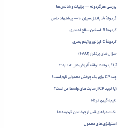
بررسی هر گردونه — جزئیات و شانس‌ها
گردونهٔ A: باندل سیزن ۱۰ — پیشنهاد خاص
گردونهٔ B: اسکین سلاح لجندری
گردونهٔ C: اپراتور و آیتم بصری
سؤال‌های پرتکرار (FAQ)
آیا گردونه‌ها واقعاً ارزش هزینه دارند؟
چند CP برای یک چرخش معمولی لازم است؟
آیا خرید CP از سایت‌های واسط امن است؟
نتیجه‌گیری کوتاه
نکات حرفه‌ای قبل از چرخاندن گردونه‌ها
استراتژی‌های معمول