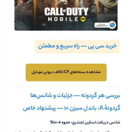
خرید سی پی — راه سریع و مطمئن
مشاهده بسته‌های CP کالاف دیوتی موبایل
بررسی هر گردونه — جزئیات و شانس‌ها
گردونهٔ A: باندل سیزن ۱۰ — پیشنهاد خاص
شانس دریافت اسکین لجندری:
حدود 6–10%